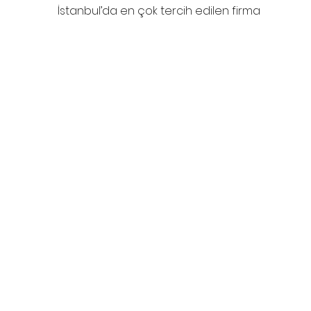
İstanbul’da en çok tercih edilen firma
Ana Sayfa
Hakkımızda
Hizmetler
İleti