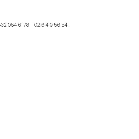
532
064 61 78
0216
419 56 54