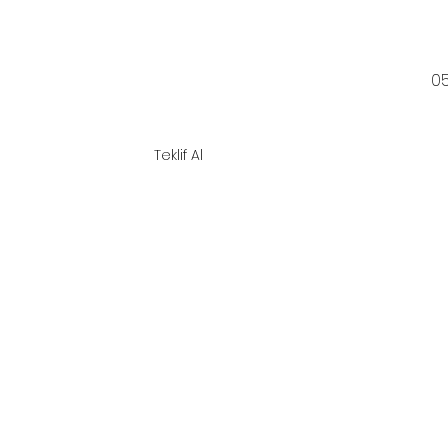
0
şim
Blog
Teklif Al