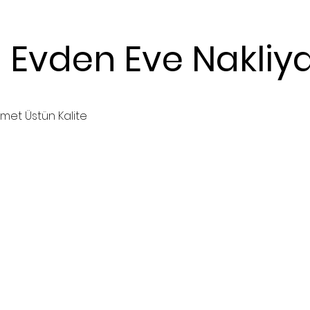
l
Evden
Eve
Nakliy
zmet Üstün Kalite
Hemen Ara