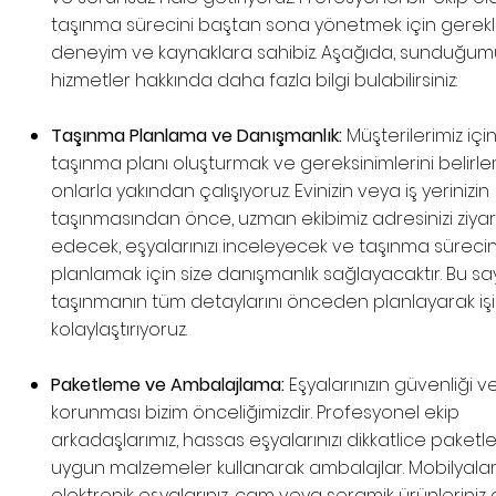
taşınma sürecini baştan sona yönetmek için gerekli 
deneyim ve kaynaklara sahibiz. Aşağıda, sunduğu
hizmetler hakkında daha fazla bilgi bulabilirsiniz:
Taşınma Planlama ve Danışmanlık:
Müşterilerimiz içi
taşınma planı oluşturmak ve gereksinimlerini belirle
onlarla yakından çalışıyoruz. Evinizin veya iş yerinizin
taşınmasından önce, uzman ekibimiz adresinizi ziya
edecek, eşyalarınızı inceleyecek ve taşınma sürecin
planlamak için size danışmanlık sağlayacaktır. Bu s
taşınmanın tüm detaylarını önceden planlayarak işin
kolaylaştırıyoruz.
Paketleme ve Ambalajlama:
Eşyalarınızın güvenliği v
korunması bizim önceliğimizdir. Profesyonel ekip
arkadaşlarımız, hassas eşyalarınızı dikkatlice paketl
uygun malzemeler kullanarak ambalajlar. Mobilyaları
elektronik eşyalarınız, cam veya seramik ürünleriniz gi