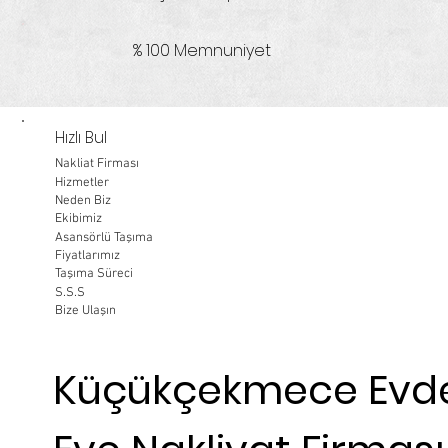
% 100 Memnuniyet
Hızlı Bul
Nakliat Firması
Hizmetler
Neden Biz
Ekibimiz
Asansörlü Taşıma
Fiyatlarımız
Taşıma Süreci
S.S.S
Bize Ulaşın
Küçükçekmece Evd