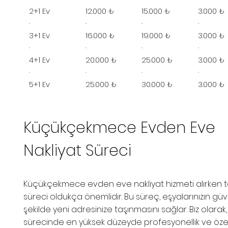
2+1 Ev
12.000 ₺
15.000 ₺
3.000 ₺
3+1 Ev
16.000 ₺
19.000 ₺
3.000 ₺
4+1 Ev
20.000 ₺
25.000 ₺
3.000 ₺
5+1 Ev
25.000 ₺
30.000 ₺
3.000 ₺
Küçükçekmece Evden Eve
Nakliyat Süreci
Küçükçekmece evden eve nakliyat hizmeti alırken 
süreci oldukça önemlidir. Bu süreç, eşyalarınızın güve
şekilde yeni adresinize taşınmasını sağlar. Biz olarak
sürecinde en yüksek düzeyde profesyonellik ve öz