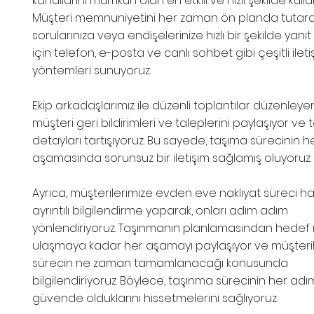
kanallarını mümkün olan en etkili ve hızlı şekilde kulla
Müşteri memnuniyetini her zaman ön planda tutara
sorularınıza veya endişelerinize hızlı bir şekilde yan
için telefon, e-posta ve canlı sohbet gibi çeşitli ileti
yöntemleri sunuyoruz.
Ekip arkadaşlarımız ile düzenli toplantılar düzenleyer
müşteri geri bildirimleri ve taleplerini paylaşıyor ve 
detayları tartışıyoruz. Bu sayede, taşıma sürecinin h
aşamasında sorunsuz bir iletişim sağlamış oluyoruz.
Ayrıca, müşterilerimize evden eve nakliyat süreci h
ayrıntılı bilgilendirme yaparak, onları adım adım
yönlendiriyoruz. Taşınmanın planlamasından hedef
ulaşmaya kadar her aşamayı paylaşıyor ve müşteril
sürecin ne zaman tamamlanacağı konusunda
bilgilendiriyoruz. Böylece, taşınma sürecinin her ad
güvende olduklarını hissetmelerini sağlıyoruz.