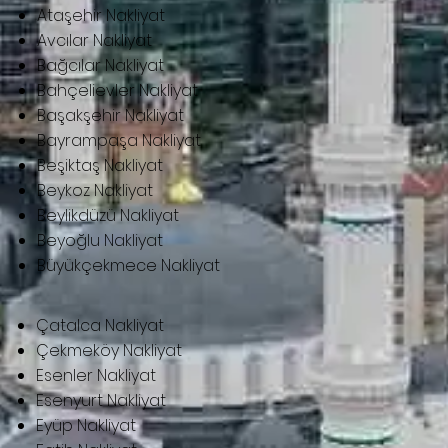
Ataşehir Nakliyat
Avcılar Nakliyat
Bağcılar Nakliyat
Bahçelievler Nakliyat
Başakşehir Nakliyat
Bayrampaşa Nakliyat
Beşiktaş Nakliyat
Beykoz Nakliyat
Beylikdüzü Nakliyat
Beyoğlu Nakliyat
Büyükçekmece Nakliyat
Çatalca Nakliyat
Çekmeköy Nakliyat
Esenler Nakliyat
Esenyurt Nakliyat
Eyüp Nakliyat