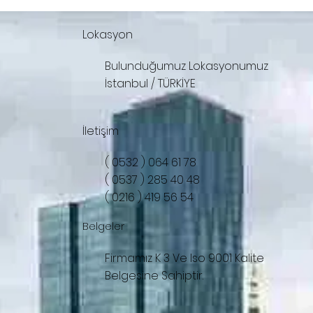
Lokasyon
Bulunduğumuz Lokasyonumuz
İstanbul / TÜRKİYE
İletişim
( 0532 ) 064 61 78
( 0537 ) 285 40 48
( 0216 ) 419 56 54
Belgeler
Firmamız K 3 Ve Iso 9001 Kalite
Belgesine Sahiptir.