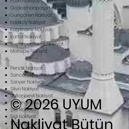
Fatih Nakliyat
Gaziosmanpaşa Nakliyat
Güngören Nakliyat
Kadıköy Nakliyat
Kağıthane Nakliyat
Kartal Nakliyat
Küçükçekmece Nakliyat
Maltepe Nakliyat
Pendik Nakliyat
Sancaktepe Nakliyat
Sarıyer Nakliyat
Silivri Nakliyat
Sultanbeyli Nakliyat
© 2026
UYUM
Sultangazi Nakliyat
Şile Nakliyat
Şişli Nakliyat
Nakliyat
Bütün
Tuzla Nakliyat