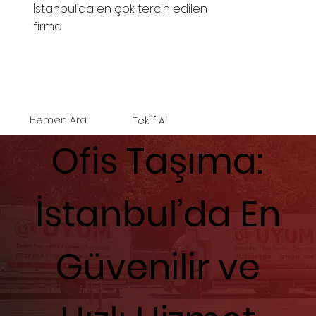
İstanbul’da en çok tercih edilen
firma
Hemen Ara
Teklif Al
Ofis Taşıma:
İstanbul’da En
Güvenilir ve