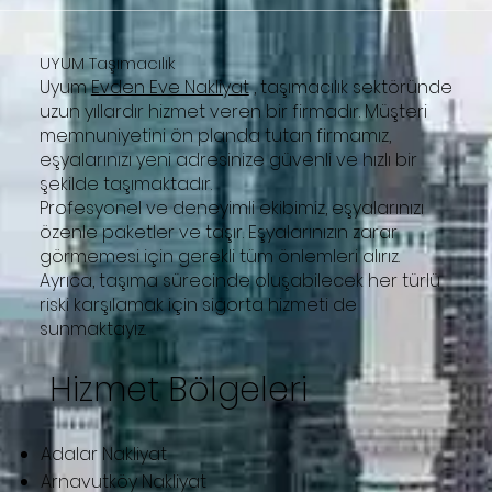
UYUM Taşımacılık
Uyum
Evden Eve Nakliyat
, taşımacılık sektöründe
uzun yıllardır hizmet veren bir firmadır. Müşteri
memnuniyetini ön planda tutan firmamız,
eşyalarınızı yeni adresinize güvenli ve hızlı bir
şekilde taşımaktadır.
Profesyonel ve deneyimli ekibimiz, eşyalarınızı
özenle paketler ve taşır. Eşyalarınızın zarar
görmemesi için gerekli tüm önlemleri alırız.
Ayrıca, taşıma sürecinde oluşabilecek her türlü
riski karşılamak için sigorta hizmeti de
sunmaktayız.
Hizmet Bölgeleri
Adalar Nakliyat
Arnavutköy Nakliyat