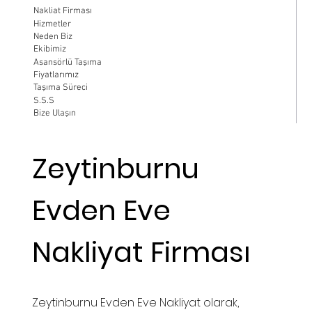
Nakliat Firması
Hizmetler
Neden Biz
Ekibimiz
Asansörlü Taşıma
Fiyatlarımız
Taşıma Süreci
S.S.S
Bize Ulaşın
Zeytinburnu
Evden Eve
Nakliyat Firması
Zeytinburnu Evden Eve Nakliyat olarak,