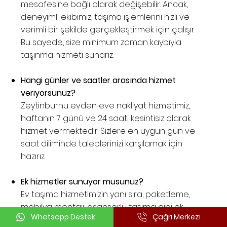
mesafesine bağlı olarak değişebilir. Ancak,
deneyimli ekibimiz, taşıma işlemlerini hızlı ve
verimli bir şekilde gerçekleştirmek için çalışır.
Bu sayede, size minimum zaman kaybıyla
taşınma hizmeti sunarız.
Hangi günler ve saatler arasında hizmet
veriyorsunuz?
Zeytinburnu evden eve nakliyat hizmetimiz,
haftanın 7 günü ve 24 saati kesintisiz olarak
hizmet vermektedir. Sizlere en uygun gün ve
saat diliminde taleplerinizi karşılamak için
hazırız.
Ek hizmetler sunuyor musunuz?
Ev taşıma hizmetimizin yanı sıra, paketleme,
mobilya montajı, asansörlü taşıma gibi ek
Whatsapp Destek
Çağrı Merkezi
hizmetler de sunmaktayız. Size sunduğumuz