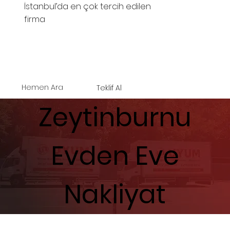
İstanbul’da en çok tercih edilen
firma
Hemen Ara
Teklif Al
Zeytinburnu
Evden Eve
Nakliyat