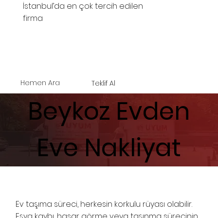
İstanbul’da en çok tercih edilen
firma
Hemen Ara
Teklif Al
Beykoz Evden
Eve Nakliyat
Ev taşıma süreci, herkesin korkulu rüyası olabilir.
Eşya kaybı, hasar görme veya taşınma sürecinin