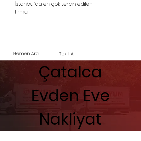
İstanbul’da en çok tercih edilen
firma
Hemen Ara
Teklif Al
Çatalca
Evden Eve
Nakliyat