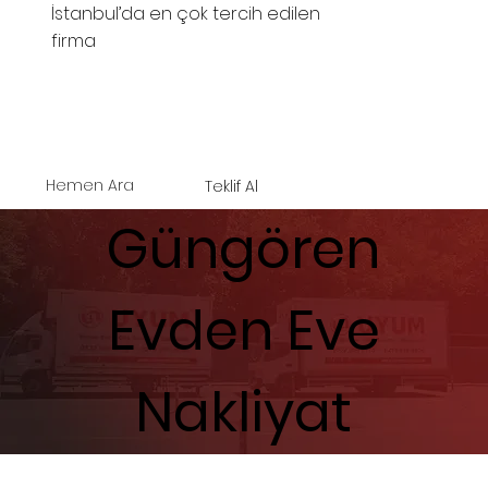
İstanbul’da en çok tercih edilen
firma
Hemen Ara
Teklif Al
Güngören
Evden Eve
Nakliyat