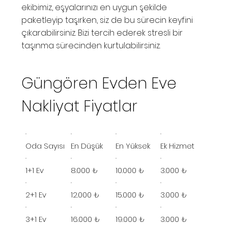
ekibimiz, eşyalarınızı en uygun şekilde
paketleyip taşırken, siz de bu sürecin keyfini
çıkarabilirsiniz. Bizi tercih ederek stresli bir
taşınma sürecinden kurtulabilirsiniz.
Güngören Evden Eve
Nakliyat Fiyatlar
Oda Sayısı
En Düşük
En Yüksek
Ek Hizmet
1+1 Ev
8.000 ₺
10.000 ₺
3.000 ₺
2+1 Ev
12.000 ₺
15.000 ₺
3.000 ₺
3+1 Ev
16.000 ₺
19.000 ₺
3.000 ₺