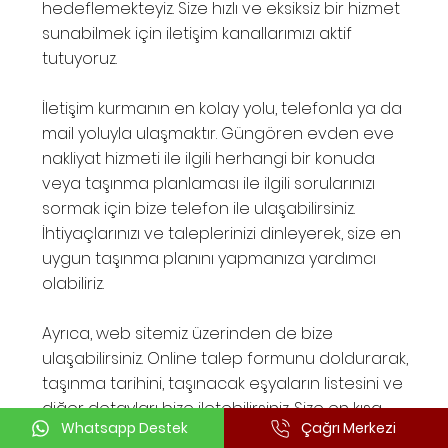
hedeflemekteyiz. Size hızlı ve eksiksiz bir hizmet
sunabilmek için iletişim kanallarımızı aktif
tutuyoruz.
İletişim kurmanın en kolay yolu, telefonla ya da
mail yoluyla ulaşmaktır. Güngören evden eve
nakliyat hizmeti ile ilgili herhangi bir konuda
veya taşınma planlaması ile ilgili sorularınızı
sormak için bize telefon ile ulaşabilirsiniz.
İhtiyaçlarınızı ve taleplerinizi dinleyerek, size en
uygun taşınma planını yapmanıza yardımcı
olabiliriz.
Ayrıca, web sitemiz üzerinden de bize
ulaşabilirsiniz. Online talep formunu doldurarak,
taşınma tarihini, taşınacak eşyaların listesini ve
diğer detayları bize iletebilirsiniz. Size en kısa
Whatsapp Destek
Çağrı Merkezi
sürede geri dönüş yapacak ve taşınma süreci