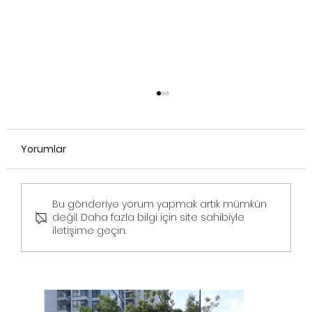
Yorumlar
Bu gönderiye yorum yapmak artık mümkün
değil. Daha fazla bilgi için site sahibiyle
iletişime geçin.
İstanbul İzmir Evden Eve Nakliyat