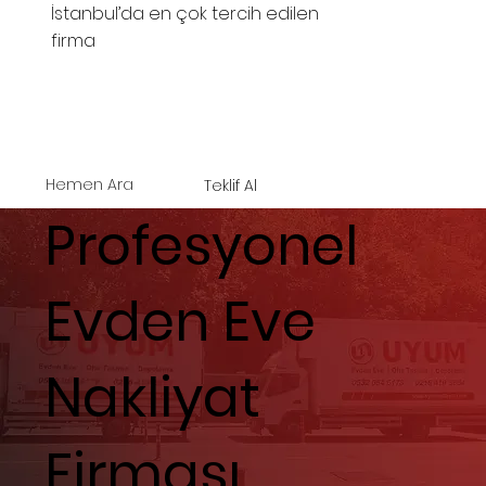
İstanbul’da en çok tercih edilen
firma
Hemen Ara
Teklif Al
Profesyonel
Evden Eve
Nakliyat
Firması