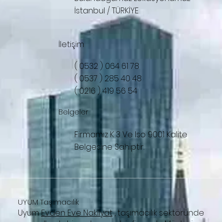
İstanbul / TÜRKİYE
İletişim
( 0532 ) 064 61 78
( 0537 ) 285 40 48
( 0216 ) 419 56 54
Belgeler
Firmamız K 3 Ve Iso 9001 Kalite
Belgesine Sahiptir.
UYUM Taşımacılık
Uyum
Evden Eve Nakliyat
, taşımacılık sektöründe