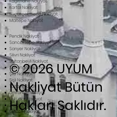
Kağıthane Nakliyat
Kartal Nakliyat
Küçükçekmece Nakliyat
Maltepe Nakliyat
Pendik Nakliyat
Sancaktepe Nakliyat
Sarıyer Nakliyat
Silivri Nakliyat
Sultanbeyli Nakliyat
© 2026
UYUM
Sultangazi Nakliyat
Şile Nakliyat
Şişli Nakliyat
Nakliyat
Bütün
Tuzla Nakliyat
Ümraniye Nakliyat
Üsküdar Nakliyat
Hakları Saklıdır.
Zeytinburnu Nakliyat
Gebze Nakliyat