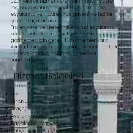
uzun yıllardır hizmet veren bir firmadır. Müşteri
memnuniyetini ön planda tutan firmamız,
eşyalarınızı yeni adresinize güvenli ve hızlı bir
şekilde taşımaktadır.
Profesyonel ve deneyimli ekibimiz, eşyalarınızı
özenle paketler ve taşır. Eşyalarınızın zarar
görmemesi için gerekli tüm önlemleri alırız.
Ayrıca, taşıma sürecinde oluşabilecek her türlü
riski karşılamak için sigorta hizmeti de
sunmaktayız.
Hizmet Bölgeleri
Adalar Nakliyat
Arnavutköy Nakliyat
Ataşehir Nakliyat
Avcılar Nakliyat
Bağcılar Nakliyat
Bahçelievler Nakliyat