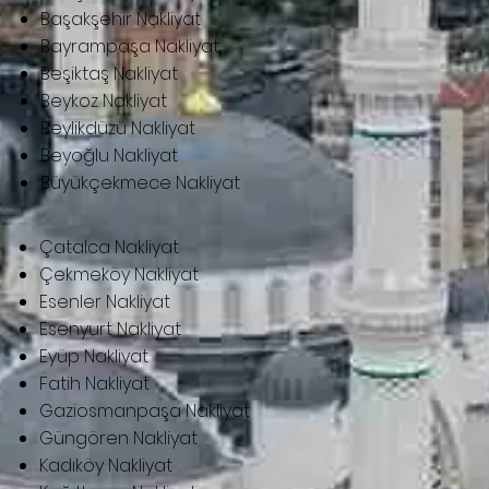
Başakşehir Nakliyat
Bayrampaşa Nakliyat
Beşiktaş Nakliyat
Beykoz Nakliyat
Beylikdüzü Nakliyat
Beyoğlu Nakliyat
Büyükçekmece Nakliyat
Çatalca Nakliyat
Çekmeköy Nakliyat
Esenler Nakliyat
Esenyurt Nakliyat
Eyüp Nakliyat
Fatih Nakliyat
Gaziosmanpaşa Nakliyat
Güngören Nakliyat
Kadıköy Nakliyat