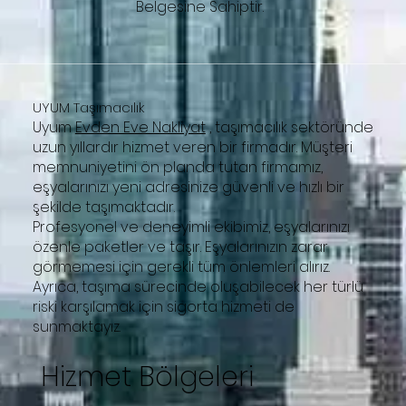
Belgesine Sahiptir.
UYUM Taşımacılık
Uyum
Evden Eve Nakliyat
, taşımacılık sektöründe
uzun yıllardır hizmet veren bir firmadır. Müşteri
memnuniyetini ön planda tutan firmamız,
eşyalarınızı yeni adresinize güvenli ve hızlı bir
şekilde taşımaktadır.
Profesyonel ve deneyimli ekibimiz, eşyalarınızı
özenle paketler ve taşır. Eşyalarınızın zarar
görmemesi için gerekli tüm önlemleri alırız.
Ayrıca, taşıma sürecinde oluşabilecek her türlü
riski karşılamak için sigorta hizmeti de
sunmaktayız.
Hizmet Bölgeleri