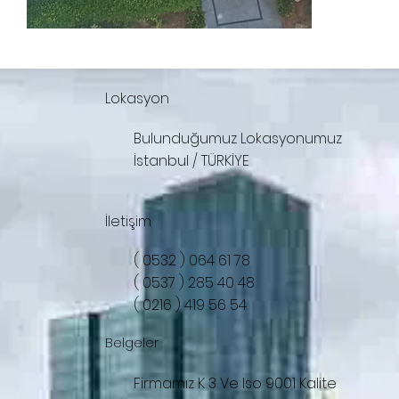
Lokasyon
Bulunduğumuz Lokasyonumuz
İstanbul / TÜRKİYE
İletişim
( 0532 ) 064 61 78
( 0537 ) 285 40 48
( 0216 ) 419 56 54
Belgeler
Firmamız K 3 Ve Iso 9001 Kalite