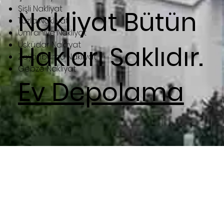
Şişli Nakliyat
Nakliyat
Bütün
Tuzla Nakliyat
Ümraniye Nakliyat
Üsküdar Nakliyat
Hakları Saklıdır.
Zeytinburnu Nakliyat
Gebze Nakliyat
Ev Depolama