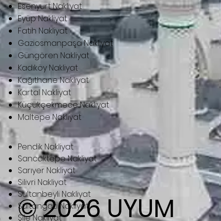
Esenyurt Nakliyat
Eyüp Nakliyat
Fatih Nakliyat
Gaziosmanpaşa Nakliyat
Güngören Nakliyat
Kadıköy Nakliyat
Kağıthane Nakliyat
Kartal Nakliyat
Küçükçekmece Nakliyat
Maltepe Nakliyat
Pendik Nakliyat
Sancaktepe Nakliyat
Sarıyer Nakliyat
Silivri Nakliyat
Sultanbeyli Nakliyat
© 2026
UYUM
Sultangazi Nakliyat
Şile Nakliyat