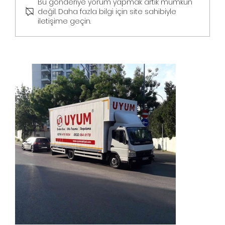
Bu gönderiye yorum yapmak artık mümkün
değil. Daha fazla bilgi için site sahibiyle
iletişime geçin.
İstanbul İzmir Evden Eve Nakliyat