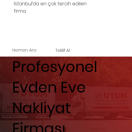
İstanbul’da en çok tercih edilen
firma
Hemen Ara
Teklif Al
Profesyonel
Evden Eve
Nakliyat
Firması