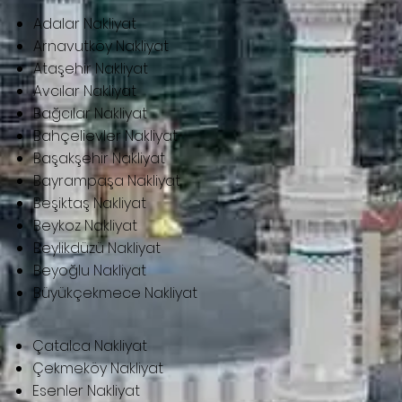
Adalar Nakliyat
Arnavutköy Nakliyat
Ataşehir Nakliyat
Avcılar Nakliyat
Bağcılar Nakliyat
Bahçelievler Nakliyat
Başakşehir Nakliyat
Bayrampaşa Nakliyat
Beşiktaş Nakliyat
Beykoz Nakliyat
Beylikdüzü Nakliyat
Beyoğlu Nakliyat
Büyükçekmece Nakliyat
Çatalca Nakliyat
Çekmeköy Nakliyat
Esenler Nakliyat